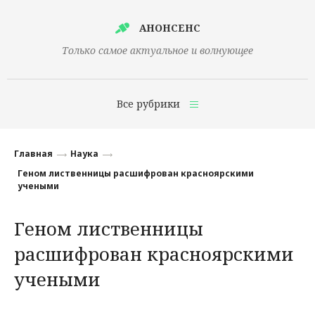
АНОНСЕНС
Только самое актуальное и волнующее
Все рубрики
Главная
Главная
Наука
Финансы
Геном лиственницы расшифрован красноярскими
учеными
Технологии
Геном лиственницы
Наука
расшифрован красноярскими
Культура
учеными
Общество
Политика