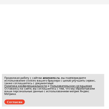
Мнения
Главная
Происшествия
Финансы
Технологии
Наука
Культура
Общество
Политика
Продолжая работу с сайтом
anonsens.ru
, вы подтверждаете
Мнения
использование cookies вашего браузера с целью улучшить сервис,
также соглашаетесь с документами:
Политика конфиденциальности
и
Пользовательское соглашение
Оставаясь на сайте, вы соглашаетесь с тем, что мы обрабатываем
Происшествия
ваши персональные данные с использованием метрик Яндекс
Метрика.
Согласен