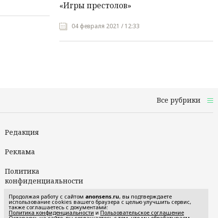
«Игры престолов»
04 февраля 2021 / 12:33
Все рубрики
Редакция
Реклама
Политика
конфиденциальности
Продолжая работу с сайтом
anonsens.ru
, вы подтверждаете
Пользовательское
использование cookies вашего браузера с целью улучшить сервис,
также соглашаетесь с документами:
соглашение
Политика конфиденциальности
и
Пользовательское соглашение
Оставаясь на сайте, вы соглашаетесь с тем, что мы обрабатываем