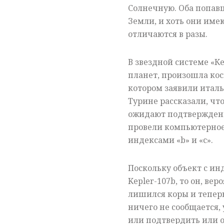
Солнечную. Оба попав
Земли, и хоть они име
отличаются в разы.
В звездной системе «Ке
планет, произошла кос
котором заявили италь
Турине рассказали, чт
ожидают подтверждени
провели компьютерное
индексами «
b
» и «с».
Поскольку объект с инд
Kepler-107b, то он, ве
лишился коры и теперь 
ничего не сообщается,
или подтвердить или о