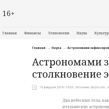
16+
Главная
Финансы
Технологии
Наука
Культур
Главная
Наука
Астрономами зафиксиров
Астрономами 
столкновение 
16 февраля 2019 / 19:03 , Источник: dni24.com ,
Два небесных тела, ка
итальянские астрономы