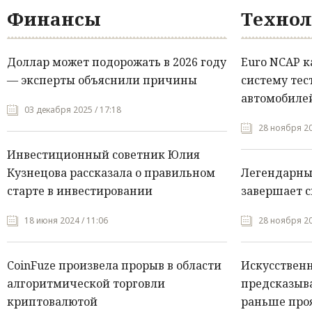
Финансы
Технол
Доллар может подорожать в 2026 году
Euro NCAP 
— эксперты объяснили причины
систему тес
автомобилей
03 декабря 2025 / 17:18
28 ноября 20
Инвестиционный советник Юлия
Кузнецова рассказала о правильном
Легендарны
старте в инвестировании
завершает с
18 июня 2024 / 11:06
28 ноября 20
CoinFuze произвела прорыв в области
Искусствен
алгоритмической торговли
предсказыва
криптовалютой
раньше про