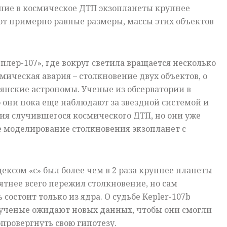
шие в космическое ДТП экзопланеты крупнее
ют примерно равные размеры, массы этих объектов
плер-107», где вокруг светила вращается несколько
мическая авария – столкновение двух объектов, о
янские астрономы. Ученые из обсерватории в
о они пока еще наблюдают за звездной системой и
я случившегося космического ДТП, но они уже
 моделирование столкновения экзопланет с
ексом «с» был более чем в 2 раза крупнее планеты
роятнее всего пережил столкновение, но сам
состоит только из ядра. О судьбе Kepler-107b
 ученые ожидают новых данных, чтобы они смогли
провергнуть свою гипотезу.