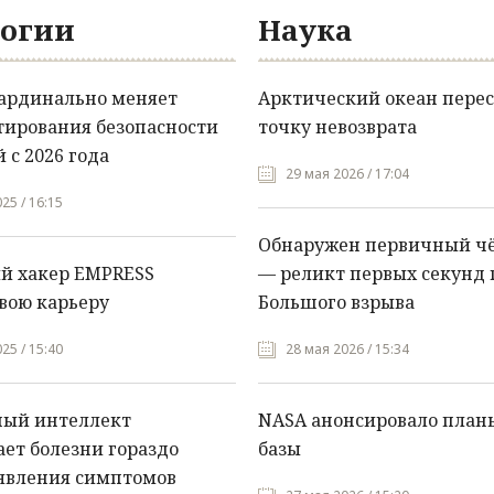
огии
Наука
кардинально меняет
Арктический океан перес
тирования безопасности
точку невозврата
 с 2026 года
29 мая 2026 / 17:04
25 / 16:15
Обнаружен первичный ч
й хакер EMPRESS
— реликт первых секунд 
вою карьеру
Большого взрыва
25 / 15:40
28 мая 2026 / 15:34
ный интеллект
NASA анонсировало план
ет болезни гораздо
базы
явления симптомов