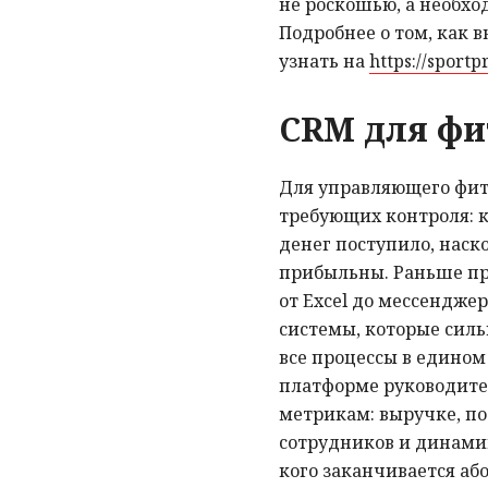
не роскошью, а необх
Подробнее о том, как 
узнать на
https://sportp
CRM для фи
Для управляющего фитн
требующих контроля: кт
денег поступило, наск
прибыльны. Раньше пр
от Excel до мессендже
системы, которые сил
все процессы в едином
платформе руководите
метрикам: выручке, п
сотрудников и динами
кого заканчивается аб