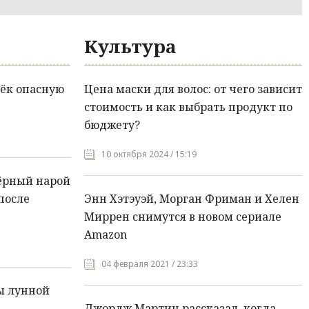
Культура
ёк опасную
Цена маски для волос: от чего зависит
стоимость и как выбрать продукт по
бюджету?
10 октября 2024 / 15:19
ёрный нарой
после
Энн Хэтэуэй, Морган Фриман и Хелен
Миррен снимутся в новом сериале
Amazon
04 февраля 2021 / 23:33
ы лунной
Джордж Мартин рассказал, когда