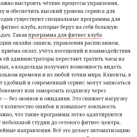
 важно выстроить чёткие процессы управления,
у и обеспечить высокий уровень сервиса для
егодня существуют специальные программы для
фитнес-клуба, которые берут на себя большую
адач. Такая
программа для фитнес клуба
кции онлайн-записи, управления расписанием,
 приёма оплат, учёта посещений и взаимодействия
я ей администраторы перестают тратить часы на
ых, а владельцы получают возможность видеть
альном времени и из любой точки мира. Клиенты, в
т удобный и современный сервис: могут записаться
абонемент или заморозить подписку через
— без звонков и ожидания. Это снижает нагрузку
ет количество ошибок и повышает лояльность
ажно, что такие программы легко адаптируются
 небольшой студии до сетевого фитнес-центра,
ейные направления. Всё это делает автоматизацию