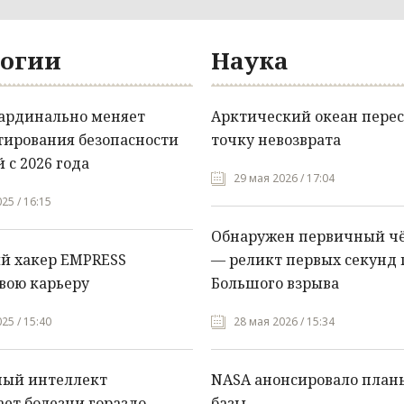
огии
Наука
кардинально меняет
Арктический океан перес
тирования безопасности
точку невозврата
 с 2026 года
29 мая 2026 / 17:04
25 / 16:15
Обнаружен первичный ч
й хакер EMPRESS
— реликт первых секунд 
вою карьеру
Большого взрыва
25 / 15:40
28 мая 2026 / 15:34
ный интеллект
NASA анонсировало план
ет болезни гораздо
базы