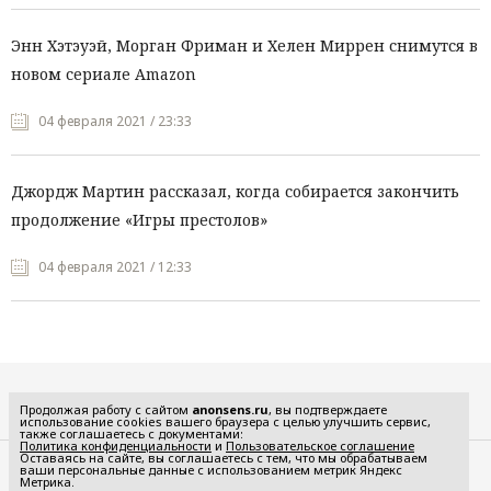
Энн Хэтэуэй, Морган Фриман и Хелен Миррен снимутся в
новом сериале Amazon
04 февраля 2021 / 23:33
Джордж Мартин рассказал, когда собирается закончить
продолжение «Игры престолов»
04 февраля 2021 / 12:33
Все рубрики
Продолжая работу с сайтом
anonsens.ru
, вы подтверждаете
использование cookies вашего браузера с целью улучшить сервис,
также соглашаетесь с документами:
Политика конфиденциальности
и
Пользовательское соглашение
Оставаясь на сайте, вы соглашаетесь с тем, что мы обрабатываем
ваши персональные данные с использованием метрик Яндекс
Редакция
Реклама
Метрика.