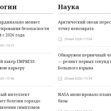
огии
Наука
кардинально меняет
Арктический океан перес
тирования безопасности
точку невозврата
 с 2026 года
29 мая 2026 / 17:04
25 / 16:15
Обнаружен первичный ч
й хакер EMPRESS
— реликт первых секунд 
вою карьеру
Большого взрыва
25 / 15:40
28 мая 2026 / 15:34
ный интеллект
NASA анонсировало план
ет болезни гораздо
базы
явления симптомов