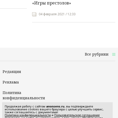
«Игры престолов»
04 февраля 2021 / 12:33
Все рубрики
Редакция
Реклама
Политика
конфиденциальности
Продолжая работу с сайтом
anonsens.ru
, вы подтверждаете
Пользовательское
использование cookies вашего браузера с целью улучшить сервис,
также соглашаетесь с документами:
соглашение
Политика конфиденциальности
и
Пользовательское соглашение
Оставаясь на сайте, вы соглашаетесь с тем, что мы обрабатываем