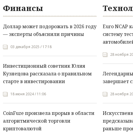
Финансы
Технол
Доллар может подорожать в 2026 году
Euro NCAP 
— эксперты объяснили причины
систему тес
автомобилей
03 декабря 2025 / 17:18
28 ноября 20
Инвестиционный советник Юлия
Кузнецова рассказала о правильном
Легендарны
старте в инвестировании
завершает с
18 июня 2024 / 11:06
28 ноября 20
CoinFuze произвела прорыв в области
Искусствен
алгоритмической торговли
предсказыва
криптовалютой
раньше про