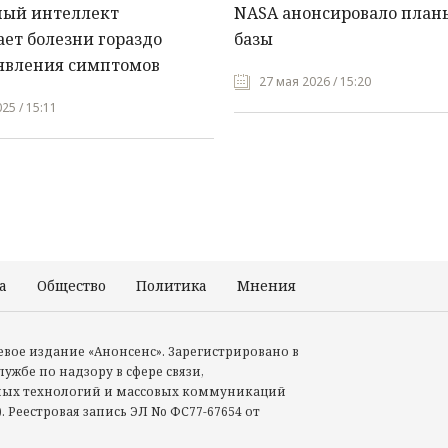
ный интеллект
NASA анонсировало план
ет болезни гораздо
базы
явления симптомов
27 мая 2026 / 15:20
25 / 15:11
а
Общество
Политика
Мнения
Происшествия
тевое издание «Анонсенс». Зарегистрировано в
ужбе по надзору в сфере связи,
ых технологий и массовых коммуникаций
. Реестровая запись ЭЛ No ФС77-67654 от