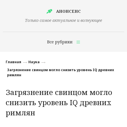
АНОНСЕНС
Только самое актуальное и волнующее
Все рубрики
Главная
Главная
Наука
Финансы
Загрязнение свинцом могло снизить уровень IQ древних
римлян
Технологии
Загрязнение свинцом могло
Наука
снизить уровень IQ древних
Культура
римлян
Общество
Политика