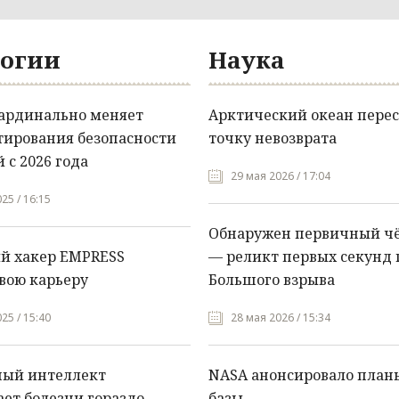
огии
Наука
кардинально меняет
Арктический океан перес
тирования безопасности
точку невозврата
 с 2026 года
29 мая 2026 / 17:04
25 / 16:15
Обнаружен первичный ч
й хакер EMPRESS
— реликт первых секунд 
вою карьеру
Большого взрыва
25 / 15:40
28 мая 2026 / 15:34
ный интеллект
NASA анонсировало план
ет болезни гораздо
базы