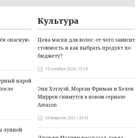
Культура
ёк опасную
Цена маски для волос: от чего зависит
стоимость и как выбрать продукт по
бюджету?
10 октября 2024 / 15:19
ёрный нарой
после
Энн Хэтэуэй, Морган Фриман и Хелен
Миррен снимутся в новом сериале
Amazon
04 февраля 2021 / 23:33
ы лунной
Джордж Мартин рассказал, когда