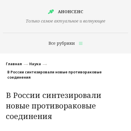
АНОНСЕНС
Только самое актуальное и волнующее
Все рубрики
Главная
Главная
Наука
Финансы
В России синтезировали новые противораковые
соединения
Технологии
В России синтезировали
Наука
новые противораковые
Культура
соединения
Общество
Политика