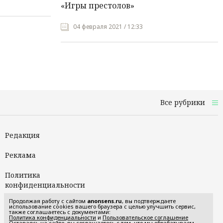
«Игры престолов»
04 февраля 2021 / 12:33
Все рубрики
Редакция
Реклама
Политика
конфиденциальности
Продолжая работу с сайтом
anonsens.ru
, вы подтверждаете
Пользовательское
использование cookies вашего браузера с целью улучшить сервис,
также соглашаетесь с документами:
соглашение
Политика конфиденциальности
и
Пользовательское соглашение
Оставаясь на сайте, вы соглашаетесь с тем, что мы обрабатываем