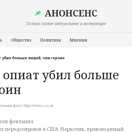
АНОНСЕНС
Только самое актуальное и волнующее
а
Общество
Политика
Мнения
Происшествия
 убил больше людей, чем героин
 опиат убил больше
роин
сточник фото: http://metro.co.uk
или фентанил
от передозировок в США. Наркотик, производимый