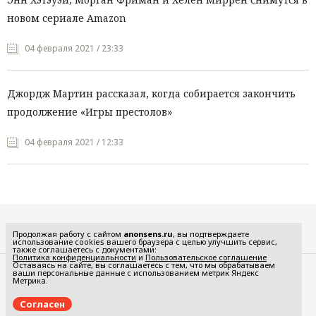
новом сериале Amazon
04 февраля 2021 / 23:33
Джордж Мартин рассказал, когда собирается закончить
продолжение «Игры престолов»
04 февраля 2021 / 12:33
Все рубрики
Продолжая работу с сайтом
anonsens.ru
, вы подтверждаете
использование cookies вашего браузера с целью улучшить сервис,
также соглашаетесь с документами:
Политика конфиденциальности
и
Пользовательское соглашение
Оставаясь на сайте, вы соглашаетесь с тем, что мы обрабатываем
ваши персональные данные с использованием метрик Яндекс
Редакция
Реклама
Метрика.
Политика конфиденциальности
Пользовательское соглашение
Согласен