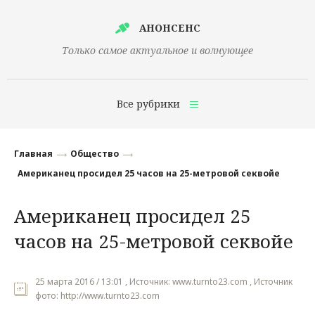
АНОНСЕНС
Только самое актуальное и волнующее
Все рубрики
Главная
Главная
Общество
Финансы
Американец просидел 25 часов на 25-метровой секвойе
Технологии
Американец просидел 25
Наука
часов на 25-метровой секвойе
Культура
Общество
25 марта 2016 / 13:01 , Источник: www.turnto23.com , Источник
фото: http://www.turnto23.com
Политика