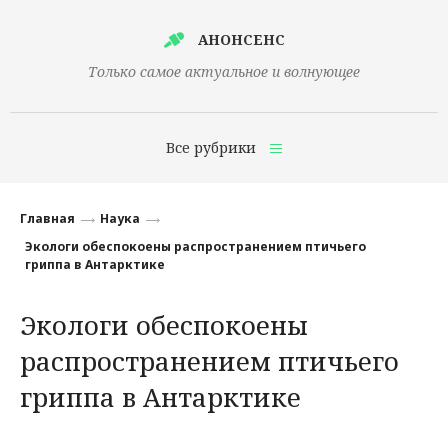
АНОНСЕНС
Только самое актуальное и волнующее
Все рубрики
Главная
Главная
Наука
Финансы
Экологи обеспокоены распространением птичьего
гриппа в Антарктике
Технологии
Экологи обеспокоены
Наука
распространением птичьего
Культура
гриппа в Антарктике
Общество
Политика