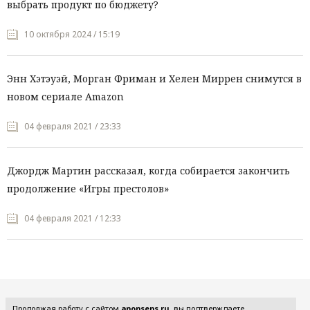
выбрать продукт по бюджету?
10 октября 2024 / 15:19
Энн Хэтэуэй, Морган Фриман и Хелен Миррен снимутся в
новом сериале Amazon
04 февраля 2021 / 23:33
Джордж Мартин рассказал, когда собирается закончить
продолжение «Игры престолов»
04 февраля 2021 / 12:33
Все рубрики
Продолжая работу с сайтом
anonsens.ru
, вы подтверждаете