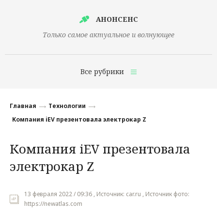
АНОНСЕНС
Только самое актуальное и волнующее
Все рубрики
Главная
Главная
Технологии
Финансы
Компания iEV презентовала электрокар Z
Технологии
Компания iEV презентовала
Наука
электрокар Z
Культура
Общество
13 февраля 2022 / 09:36 , Источник: car.ru , Источник фото:
https://newatlas.com
Политика