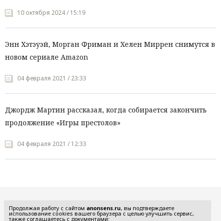
10 октября 2024 / 15:19
Энн Хэтэуэй, Морган Фриман и Хелен Миррен снимутся в
новом сериале Amazon
04 февраля 2021 / 23:33
Джордж Мартин рассказал, когда собирается закончить
продолжение «Игры престолов»
04 февраля 2021 / 12:33
Все рубрики
Продолжая работу с сайтом
anonsens.ru
, вы подтверждаете
использование cookies вашего браузера с целью улучшить сервис,
также соглашаетесь с документами: