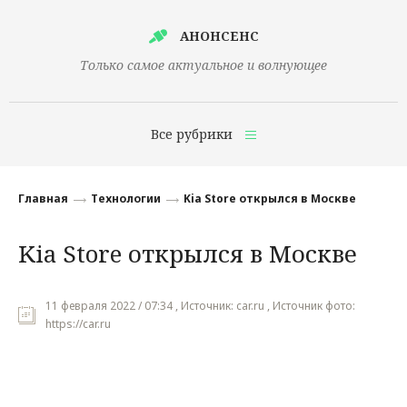
АНОНСЕНС
Только самое актуальное и волнующее
Все рубрики
Главная
Главная
Технологии
Kia Store открылся в Москве
Финансы
Kia Store открылся в Москве
Технологии
Наука
11 февраля 2022 / 07:34 , Источник: car.ru , Источник фото:
https://car.ru
Культура
Общество
Политика