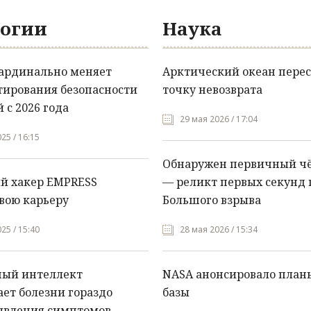
огии
Наука
кардинально меняет
Арктический океан перес
тирования безопасности
точку невозврата
 с 2026 года
29 мая 2026 / 17:04
25 / 16:15
Обнаружен первичный ч
й хакер EMPRESS
— реликт первых секунд 
вою карьеру
Большого взрыва
25 / 15:40
28 мая 2026 / 15:34
ный интеллект
NASA анонсировало план
ет болезни гораздо
базы
явления симптомов