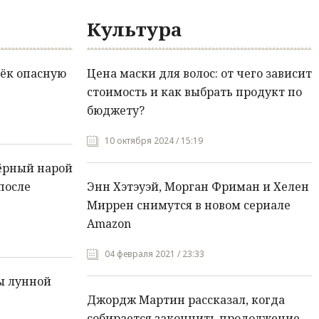
Культура
ёк опасную
Цена маски для волос: от чего зависит
стоимость и как выбрать продукт по
бюджету?
10 октября 2024 / 15:19
ёрный нарой
после
Энн Хэтэуэй, Морган Фриман и Хелен
Миррен снимутся в новом сериале
Amazon
04 февраля 2021 / 23:33
ы лунной
Джордж Мартин рассказал, когда
собирается закончить продолжение