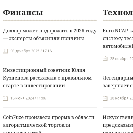
Финансы
Технол
Доллар может подорожать в 2026 году
Euro NCAP 
— эксперты объяснили причины
систему тес
автомобилей
03 декабря 2025 / 17:18
28 ноября 20
Инвестиционный советник Юлия
Кузнецова рассказала о правильном
Легендарны
старте в инвестировании
завершает с
18 июня 2024 / 11:06
28 ноября 20
CoinFuze произвела прорыв в области
Искусствен
алгоритмической торговли
предсказыва
криптовалютой
раньше про