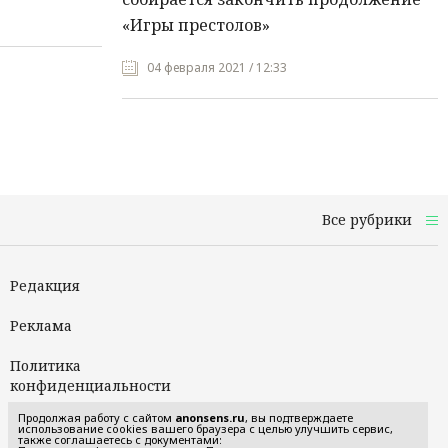
«Игры престолов»
04 февраля 2021 / 12:33
Все рубрики
Редакция
Реклама
Политика
конфиденциальности
Продолжая работу с сайтом
anonsens.ru
, вы подтверждаете
Пользовательское
использование cookies вашего браузера с целью улучшить сервис,
также соглашаетесь с документами:
соглашение