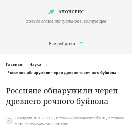
АНОНСЕНС
Только самое актуальное и волнующее
Все рубрики
Главная
Главная
Наука
Финансы
Россияне обнаружили череп древнего речного буйвола
Технологии
Россияне обнаружили череп
Наука
древнего речного буйвола
Культура
Общество
18 апреля 2020 / 23:09 , Источник: yasenevomedia.ru , Источник
фото: https://www.youtube.com
Политика