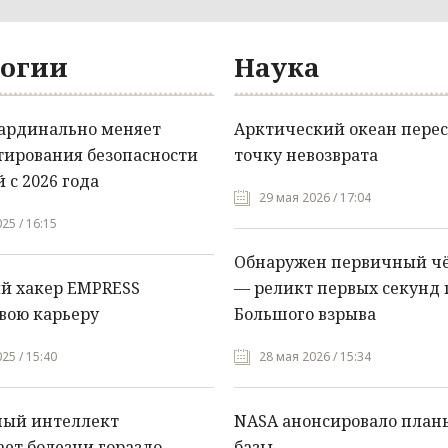
огии
Наука
кардинально меняет
Арктический океан перес
тирования безопасности
точку невозврата
 с 2026 года
29 мая 2026 / 17:04
25 / 16:15
Обнаружен первичный ч
й хакер EMPRESS
— реликт первых секунд 
вою карьеру
Большого взрыва
25 / 15:40
28 мая 2026 / 15:34
ный интеллект
NASA анонсировало план
ет болезни гораздо
базы