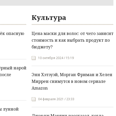
Культура
ёк опасную
Цена маски для волос: от чего зависит
стоимость и как выбрать продукт по
бюджету?
10 октября 2024 / 15:19
ёрный нарой
после
Энн Хэтэуэй, Морган Фриман и Хелен
Миррен снимутся в новом сериале
Amazon
04 февраля 2021 / 23:33
ы лунной
Джордж Мартин рассказал, когда