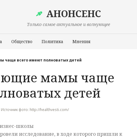
АНОНСЕНС
Только самое актуальное и волнующее
а
Общество
Политика
Мнения
Происшествия
ы чаще всего имеют полноватых детей
тающие мамы чаще
олноватых детей
, Источник фото: http://healthvesti.com/
бизнес-школы
ровели исследование, в ходе которого пришли к