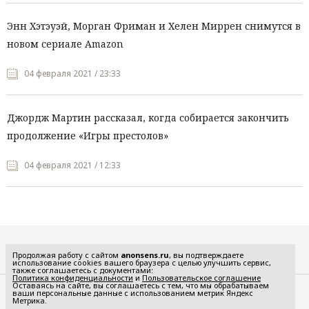
Энн Хэтэуэй, Морган Фриман и Хелен Миррен снимутся в
новом сериале Amazon
04 февраля 2021 / 23:33
Джордж Мартин рассказал, когда собирается закончить
продолжение «Игры престолов»
04 февраля 2021 / 12:33
Все рубрики
Продолжая работу с сайтом
anonsens.ru
, вы подтверждаете
использование cookies вашего браузера с целью улучшить сервис,
также соглашаетесь с документами:
Политика конфиденциальности
и
Пользовательское соглашение
Оставаясь на сайте, вы соглашаетесь с тем, что мы обрабатываем
ваши персональные данные с использованием метрик Яндекс
Редакция
Реклама
Метрика.
Политика конфиденциальности