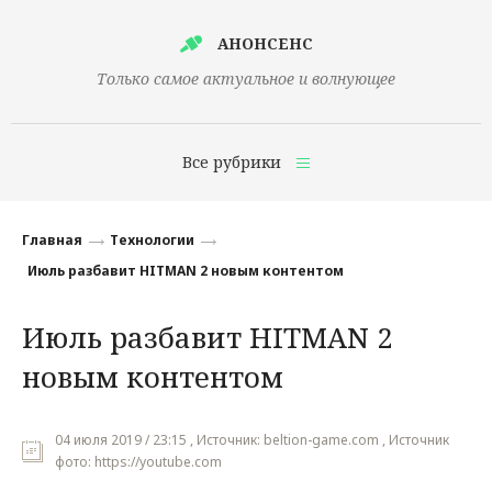
АНОНСЕНС
Только самое актуальное и волнующее
Все рубрики
Главная
Главная
Технологии
Финансы
Июль разбавит HITMAN 2 новым контентом
Технологии
Июль разбавит HITMAN 2
Наука
новым контентом
Культура
Общество
04 июля 2019 / 23:15 , Источник: beltion-game.com , Источник
фото: https://youtube.com
Политика