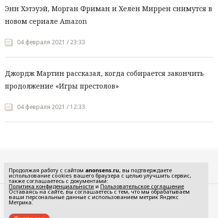
Энн Хэтэуэй, Морган Фриман и Хелен Миррен снимутся в
новом сериале Amazon
04 февраля 2021 / 23:33
Джордж Мартин рассказал, когда собирается закончить
продолжение «Игры престолов»
04 февраля 2021 / 12:33
Все рубрики
Продолжая работу с сайтом
anonsens.ru
, вы подтверждаете
использование cookies вашего браузера с целью улучшить сервис,
также соглашаетесь с документами:
Политика конфиденциальности
и
Пользовательское соглашение
Оставаясь на сайте, вы соглашаетесь с тем, что мы обрабатываем
ваши персональные данные с использованием метрик Яндекс
Редакция
Реклама
Метрика.
Политика конфиденциальности
Пользовательское соглашение