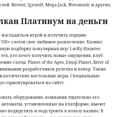
ей: Netent, Igrosoft, Mega Jack, Novomatic и других.
улкан Платинум на деньги
т насладиться игрой и получить порцию
 700+ слотов свое любимое развлечение. Казино
чную подборку популярных игр: LucKy Haunter,
ля тех, кто хочет получить новые ощущения, клуб
жие слоты: Planet of the Apes, Emoji Planet, River of
з внимания разработчиков рулетка и покер. Также
 классические настольные игры. Специальные
о сориентироваться на сайте.
зовать оборудование, компания тщательно его
е автоматы, установленные на платформе, имеют
но подкрутить и подстроить в пользу казино. В