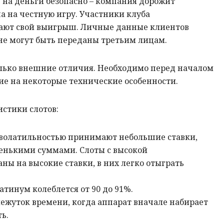
 на деньги безопасно – компания дорожит
а на честную игру. Участники клуба
ают свой выигрыш. Личные данные клиентов
е могут быть переданы третьим лицам.
лько внешние отличия. Необходимо перед началом
е на некоторые технические особенности.
стики слотов:
 волатильностью принимают небольшие ставки,
енькими суммами. Слоты с высокой
аны на высокие ставки, в них легко отыграть
атинум колеблется от 90 до 91%.
жуток времени, когда аппарат вначале набирает
ь.