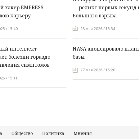
й хакер EMPRESS
— реликт первых секунд 
вою карьеру
Большого взрыва
25 / 15:40
28 мая 2026 / 15:34
ный интеллект
NASA анонсировало план
ет болезни гораздо
базы
явления симптомов
27 мая 2026 / 15:20
25 / 15:11
а
Общество
Политика
Мнения