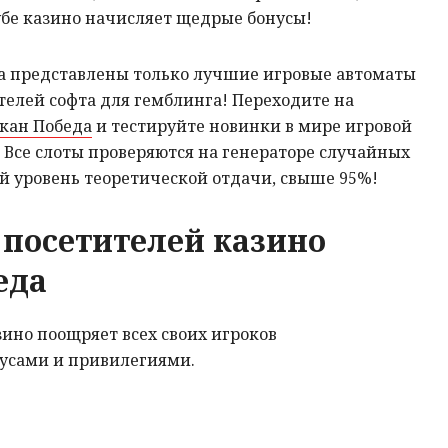
лубе казино начисляет щедрые бонусы!
да представлены только лучшие игровые автоматы
елей софта для гемблинга! Переходите на
кан Победа
и тестируйте новинки в мире игровой
 Все слоты проверяются на генераторе случайных
й уровень теоретической отдачи, свыше 95%!
 посетителей казино
еда
зино поощряет всех своих игроков
усами и привилегиями.