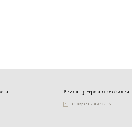
ой и
Ремонт ретро автомобилей
01 апреля 2019 / 14:36