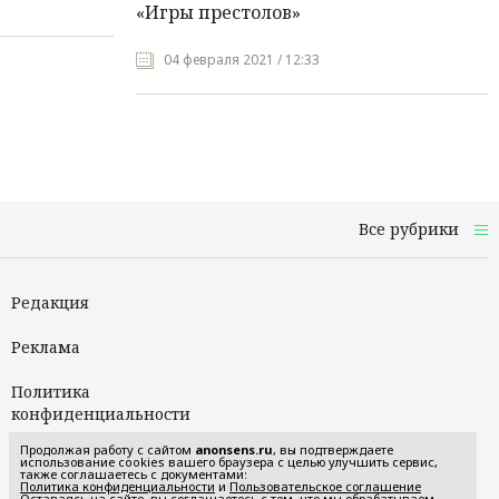
«Игры престолов»
04 февраля 2021 / 12:33
Все рубрики
Редакция
Реклама
Политика
конфиденциальности
Продолжая работу с сайтом
anonsens.ru
, вы подтверждаете
Пользовательское
использование cookies вашего браузера с целью улучшить сервис,
также соглашаетесь с документами:
соглашение
Политика конфиденциальности
и
Пользовательское соглашение
Оставаясь на сайте, вы соглашаетесь с тем, что мы обрабатываем