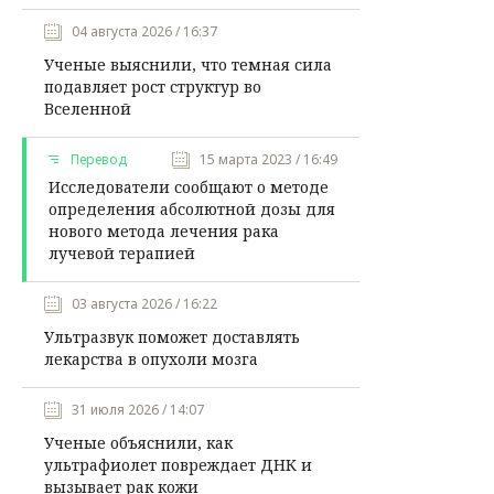
04 августа 2026 / 16:37
Ученые выяснили, что темная сила
подавляет рост структур во
Вселенной
Перевод
15 марта 2023 / 16:49
Исследователи сообщают о методе
определения абсолютной дозы для
нового метода лечения рака
лучевой терапией
03 августа 2026 / 16:22
Ультразвук поможет доставлять
лекарства в опухоли мозга
31 июля 2026 / 14:07
Ученые объяснили, как
ультрафиолет повреждает ДНК и
вызывает рак кожи