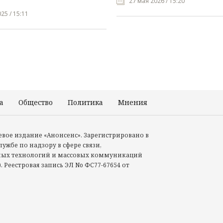
27 мая 2026 / 15:20
25 / 15:11
а
Общество
Политика
Мнения
Происшествия
тевое издание «Анонсенс». Зарегистрировано в
ужбе по надзору в сфере связи,
ых технологий и массовых коммуникаций
. Реестровая запись ЭЛ No ФС77-67654 от