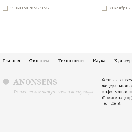
15 января 2024 / 10:47
21 ноября 20
Главная
Финансы
Технологии
Наука
Культур
ANONSENS
© 2015-2026 Се
Федеральной сл
Только самое актуальное и волнующее
информационн
(Роскомнадзор)
10.11.2016.