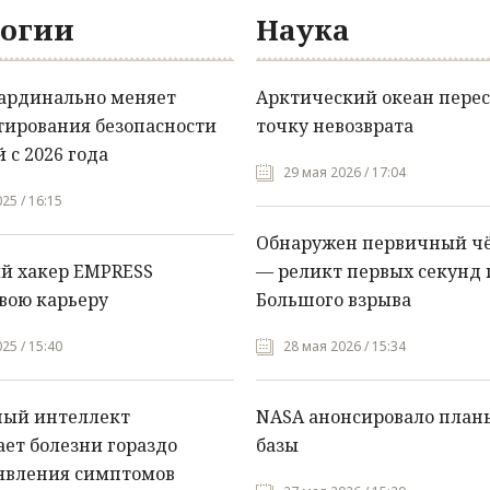
огии
Наука
кардинально меняет
Арктический океан перес
тирования безопасности
точку невозврата
 с 2026 года
29 мая 2026 / 17:04
25 / 16:15
Обнаружен первичный ч
й хакер EMPRESS
— реликт первых секунд 
вою карьеру
Большого взрыва
25 / 15:40
28 мая 2026 / 15:34
ный интеллект
NASA анонсировало план
ет болезни гораздо
базы
явления симптомов