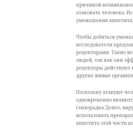
причиной возникновен
атаковать человека. И
уменьшения аппетита
Чтобы добиться умень
исследователи предла
рецепторами. Такие в
людей, так как они э
рецепторы действуют н
других живые организ
Поскольку атакуют чел
одновременно являютс
(лихорадка Денге, виру
использовать препара
аппетита этой части н