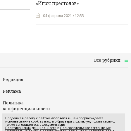
«Игры престолов»
04 февраля 2021 / 12:33
Все рубрики
Редакция
Реклама
Политика
конфиденциальности
Продолжая работу с сайтом
anonsens.ru
, вы подтверждаете
Пользовательское
использование cookies вашего браузера с целью улучшить сервис,
также соглашаетесь с документами:
соглашение
Политика конфиденциальности
и
Пользовательское соглашение
Оставаясь на сайте, вы соглашаетесь с тем, что мы обрабатываем