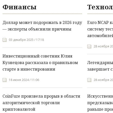
Финансы
Технол
Доллар может подорожать в 2026 году
Euro NCAP 
— эксперты объяснили причины
систему тес
автомобилей
03 декабря 2025 / 17:18
28 ноября 20
Инвестиционный советник Юлия
Кузнецова рассказала о правильном
Легендарны
старте в инвестировании
завершает с
18 июня 2024 / 11:06
28 ноября 20
CoinFuze произвела прорыв в области
Искусствен
алгоритмической торговли
предсказыва
криптовалютой
раньше про