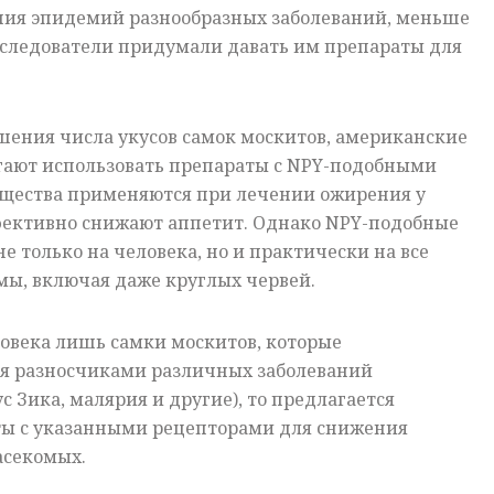
ия эпидемий разнообразных заболеваний, меньше
сследователи придумали давать им препараты для
.
шения числа укусов самок москитов, американские
гают использовать препараты с
NPY-
подобными
ещества применяются при лечении ожирения у
ффективно снижают аппетит. Однако
NPY-
подобные
е только на человека, но и практически на все
мы, включая даже круглых червей.
овека лишь самки москитов, которые
я разносчиками различных заболеваний
с Зика, малярия и другие), то предлагается
ты с указанными рецепторами для снижения
асекомых.