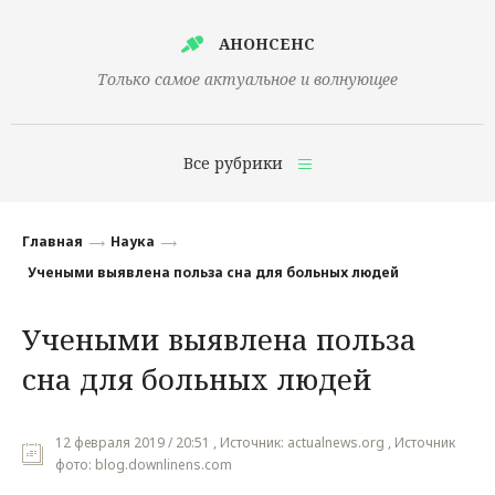
АНОНСЕНС
Только самое актуальное и волнующее
Все рубрики
Главная
Главная
Наука
Финансы
Учеными выявлена польза сна для больных людей
Технологии
Учеными выявлена польза
Наука
сна для больных людей
Культура
Общество
12 февраля 2019 / 20:51 , Источник: actualnews.org , Источник
фото: blog.downlinens.com
Политика