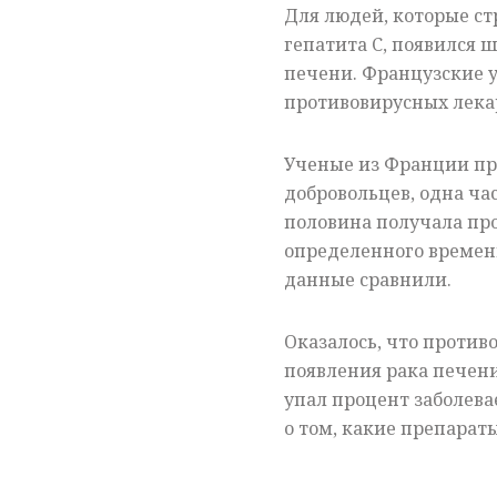
Для людей, которые ст
гепатита С, появился 
печени. Французские у
противовирусных лекар
Ученые из Франции при
добровольцев, одна ча
половина получала про
определенного времени
данные сравнили.
Оказалось, что против
появления рака печени
упал процент заболева
о том, какие препарат