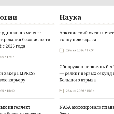
огии
Наука
кардинально меняет
Арктический океан перес
тирования безопасности
точку невозврата
 с 2026 года
29 мая 2026 / 17:04
25 / 16:15
Обнаружен первичный ч
й хакер EMPRESS
— реликт первых секунд 
вою карьеру
Большого взрыва
25 / 15:40
28 мая 2026 / 15:34
ный интеллект
NASA анонсировало план
ет болезни гораздо
базы