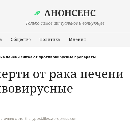
АНОНСЕНС
Только самое актуальное и волнующее
а
Общество
Политика
Мнения
Происшествия
рака печени снижают противовирусные препараты
ерти от рака печени
ивовирусные
 Источник фото: thenypost.files.wordpress.com