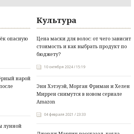
Культура
ёк опасную
Цена маски для волос: от чего зависит
стоимость и как выбрать продукт по
бюджету?
10 октября 2024 / 15:19
ёрный нарой
после
Энн Хэтэуэй, Морган Фриман и Хелен
Миррен снимутся в новом сериале
Amazon
04 февраля 2021 / 23:33
ы лунной
Джордж Мартин рассказал, когда