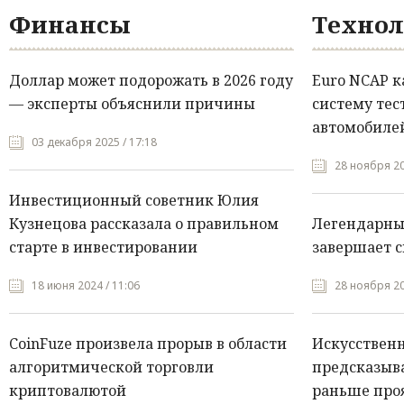
Финансы
Технол
Доллар может подорожать в 2026 году
Euro NCAP 
— эксперты объяснили причины
систему тес
автомобилей
03 декабря 2025 / 17:18
28 ноября 20
Инвестиционный советник Юлия
Кузнецова рассказала о правильном
Легендарны
старте в инвестировании
завершает с
18 июня 2024 / 11:06
28 ноября 20
CoinFuze произвела прорыв в области
Искусствен
алгоритмической торговли
предсказыва
криптовалютой
раньше про