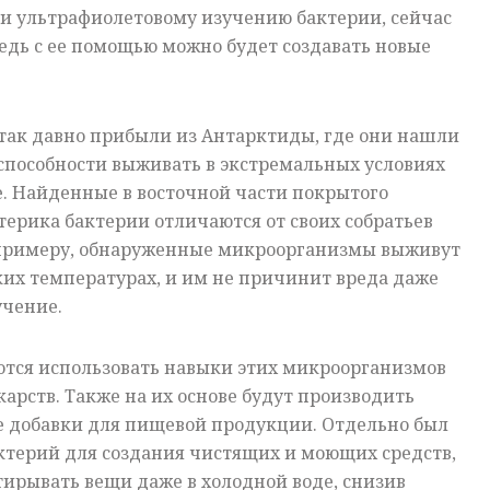
и ультрафиолетовому изучению бактерии, сейчас
ведь с ее помощью можно будет создавать новые
так давно прибыли из Антарктиды, где они нашли
способности выживать в экстремальных условиях
. Найденные в восточной части покрытого
ерика бактерии отличаются от своих собратьев
 примеру, обнаруженные микроорганизмы выживут
их температурах, и им не причинит вреда даже
учение.
ются использовать навыки этих микроорганизмов
карств. Также на их основе будут производить
е добавки для пищевой продукции. Отдельно был
ктерий для создания чистящих и моющих средств,
тирывать вещи даже в холодной воде, снизив