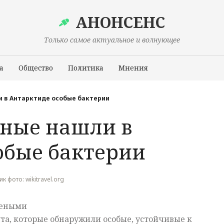
АНОНСЕНС
Только самое актуальное и волнующее
а
Общество
Политика
Мнения
Происшествия
и в Антарктиде особые бактерии
еные нашли в
обые бактерии
ик фото: wikitravel.org
чеными
та, которые обнаружили особые, устойчивые к