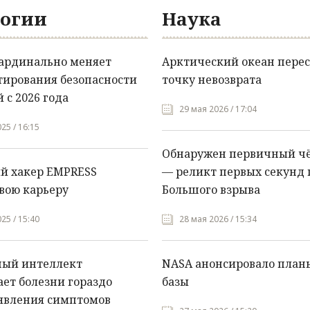
огии
Наука
кардинально меняет
Арктический океан перес
тирования безопасности
точку невозврата
 с 2026 года
29 мая 2026 / 17:04
25 / 16:15
Обнаружен первичный ч
й хакер EMPRESS
— реликт первых секунд 
вою карьеру
Большого взрыва
25 / 15:40
28 мая 2026 / 15:34
ный интеллект
NASA анонсировало план
ет болезни гораздо
базы
явления симптомов