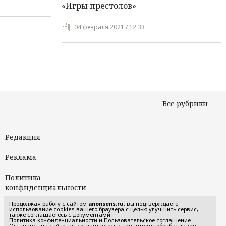
«Игры престолов»
04 февраля 2021 / 12:33
Все рубрики
Редакция
Реклама
Политика
конфиденциальности
Продолжая работу с сайтом
anonsens.ru
, вы подтверждаете
Пользовательское
использование cookies вашего браузера с целью улучшить сервис,
также соглашаетесь с документами:
соглашение
Политика конфиденциальности
и
Пользовательское соглашение
Оставаясь на сайте, вы соглашаетесь с тем, что мы обрабатываем