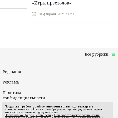
«Игры престолов»
04 февраля 2021 / 12:33
Все рубрики
Редакция
Реклама
Политика
конфиденциальности
Продолжая работу с сайтом
anonsens.ru
, вы подтверждаете
Пользовательское
использование cookies вашего браузера с целью улучшить сервис,
также соглашаетесь с документами:
соглашение
Политика конфиденциальности
и
Пользовательское соглашение
Оставаясь на сайте, вы соглашаетесь с тем, что мы обрабатываем