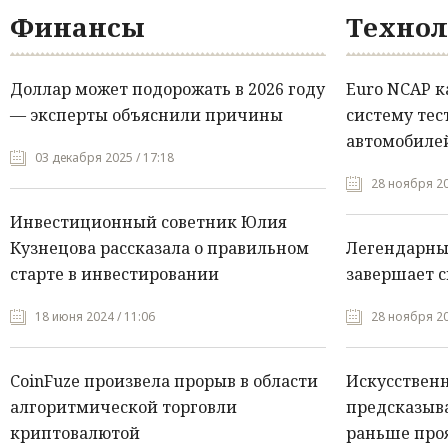
Финансы
Технол
Доллар может подорожать в 2026 году
Euro NCAP 
— эксперты объяснили причины
систему тес
автомобилей
03 декабря 2025 / 17:18
28 ноября 20
Инвестиционный советник Юлия
Кузнецова рассказала о правильном
Легендарны
старте в инвестировании
завершает с
18 июня 2024 / 11:06
28 ноября 20
CoinFuze произвела прорыв в области
Искусствен
алгоритмической торговли
предсказыва
криптовалютой
раньше про