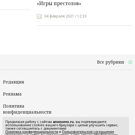
«Игры престолов»
04 февраля 2021 / 12:33
Все рубрики
Редакция
Реклама
Политика
конфиденциальности
Продолжая работу с сайтом
anonsens.ru
, вы подтверждаете
Пользовательское
использование cookies вашего браузера с целью улучшить сервис,
также соглашаетесь с документами:
соглашение
Политика конфиденциальности
и
Пользовательское соглашение
Оставаясь на сайте, вы соглашаетесь с тем, что мы обрабатываем