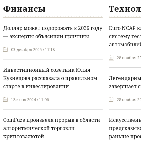
Финансы
Технол
Доллар может подорожать в 2026 году
Euro NCAP 
— эксперты объяснили причины
систему тес
автомобилей
03 декабря 2025 / 17:18
28 ноября 20
Инвестиционный советник Юлия
Кузнецова рассказала о правильном
Легендарны
старте в инвестировании
завершает с
18 июня 2024 / 11:06
28 ноября 20
CoinFuze произвела прорыв в области
Искусствен
алгоритмической торговли
предсказыва
криптовалютой
раньше про