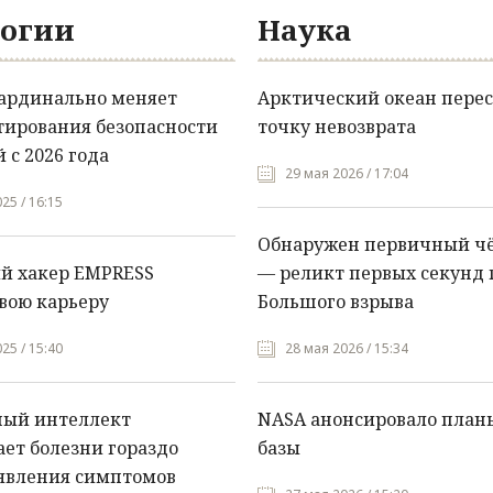
огии
Наука
кардинально меняет
Арктический океан перес
тирования безопасности
точку невозврата
 с 2026 года
29 мая 2026 / 17:04
25 / 16:15
Обнаружен первичный ч
й хакер EMPRESS
— реликт первых секунд 
вою карьеру
Большого взрыва
25 / 15:40
28 мая 2026 / 15:34
ный интеллект
NASA анонсировало план
ет болезни гораздо
базы
явления симптомов