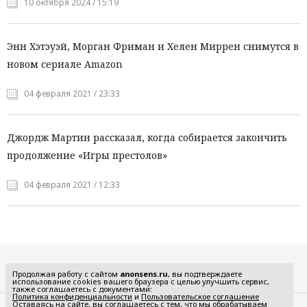
10 октября 2024 / 15:19
Энн Хэтэуэй, Морган Фриман и Хелен Миррен снимутся в
новом сериале Amazon
04 февраля 2021 / 23:33
Джордж Мартин рассказал, когда собирается закончить
продолжение «Игры престолов»
04 февраля 2021 / 12:33
Все рубрики
Продолжая работу с сайтом
anonsens.ru
, вы подтверждаете
использование cookies вашего браузера с целью улучшить сервис,
также соглашаетесь с документами:
Политика конфиденциальности
и
Пользовательское соглашение
Оставаясь на сайте, вы соглашаетесь с тем, что мы обрабатываем