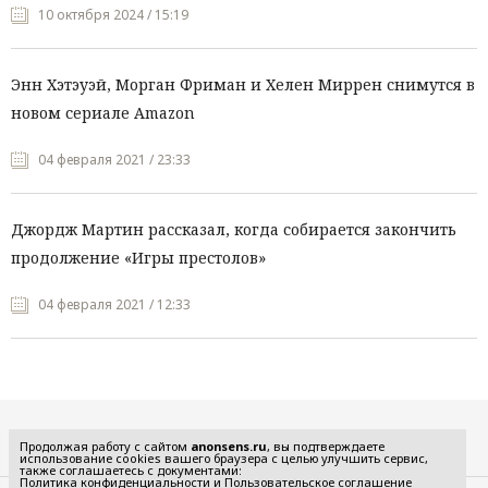
10 октября 2024 / 15:19
Энн Хэтэуэй, Морган Фриман и Хелен Миррен снимутся в
новом сериале Amazon
04 февраля 2021 / 23:33
Джордж Мартин рассказал, когда собирается закончить
продолжение «Игры престолов»
04 февраля 2021 / 12:33
Все рубрики
Продолжая работу с сайтом
anonsens.ru
, вы подтверждаете
использование cookies вашего браузера с целью улучшить сервис,
также соглашаетесь с документами:
Политика конфиденциальности
и
Пользовательское соглашение