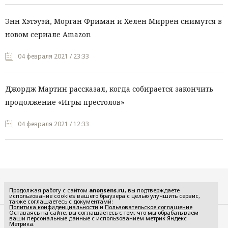
Энн Хэтэуэй, Морган Фриман и Хелен Миррен снимутся в
новом сериале Amazon
04 февраля 2021 / 23:33
Джордж Мартин рассказал, когда собирается закончить
продолжение «Игры престолов»
04 февраля 2021 / 12:33
Все рубрики
Продолжая работу с сайтом
anonsens.ru
, вы подтверждаете
использование cookies вашего браузера с целью улучшить сервис,
также соглашаетесь с документами:
Политика конфиденциальности
и
Пользовательское соглашение
Оставаясь на сайте, вы соглашаетесь с тем, что мы обрабатываем
ваши персональные данные с использованием метрик Яндекс
Редакция
Реклама
Метрика.