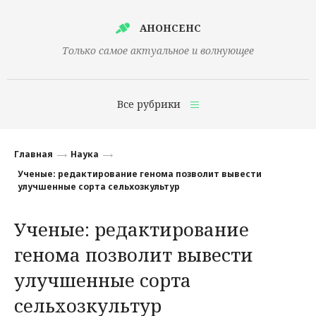
АНОНСЕНС
Только самое актуальное и волнующее
Все рубрики
Главная
Главная
Наука
Финансы
Ученые: редактирование генома позволит вывести
улучшенные сорта сельхозкультур
Технологии
Ученые: редактирование
Наука
генома позволит вывести
Культура
улучшенные сорта
Общество
сельхозкультур
Политика