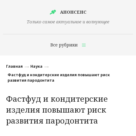
АНОНСЕНС
Только самое актуальное и волнующее
Все рубрики
Главная
Главная
Наука
Финансы
Фастфуд и кондитерские изделия повышают риск
развития пародонтита
Технологии
Фастфуд и кондитерские
Наука
изделия повышают риск
Культура
развития пародонтита
Общество
Политика