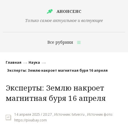
АНОНСЕНС
Только самое актуальное и волнующее
Все рубрики
Главная
Главная
Наука
Финансы
Эксперты: Землю накроет магнитная буря 16 апреля
Технологии
Эксперты: Землю накроет
Наука
магнитная буря 16 апреля
Культура
Общество
14 апреля 2025 / 20:27 , Источник: tvtver.ru , Источник фото:
https://pixabay.com
Политика