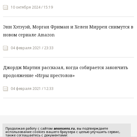
10 октября 2024 / 15:19
Энн Хэтэуэй, Морган Фриман и Хелен Миррен снимутся в
новом сериале Amazon
04 февраля 2021 / 23:33
Джордж Мартин рассказал, когда собирается закончить
продолжение «Игры престолов»
04 февраля 2021 / 12:33
Все рубрики
Продолжая работу с сайтом
anonsens.ru
, вы подтверждаете
использование cookies вашего браузера с целью улучшить сервис,
также соглашаетесь с документами: