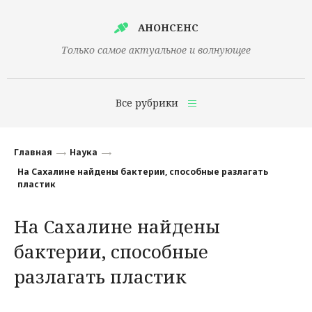
АНОНСЕНС
Только самое актуальное и волнующее
Все рубрики
Главная
Главная
Наука
Финансы
На Сахалине найдены бактерии, способные разлагать
пластик
Технологии
На Сахалине найдены
Наука
бактерии, способные
Культура
разлагать пластик
Общество
Политика