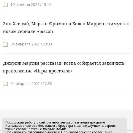
10 октября 2024 / 15:19
Энн Хэтэуэй, Морган Фриман и Хелен Миррен снимутся в
новом сериале Amazon
04 февраля 2021 / 23:33
Джордж Мартин рассказал, когда собирается закончить
продолжение «Игры престолов»
04 февраля 2021 / 12:33
Все рубрики
Продолжая работу с сайтом
anonsens.ru
, вы подтверждаете
использование cookies вашего браузера с целью улучшить сервис,
также соглашаетесь с документами:
Политика конфиденциальности
и
Пользовательское соглашение