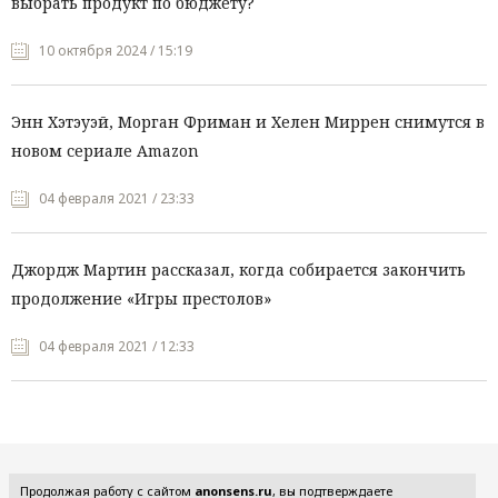
выбрать продукт по бюджету?
10 октября 2024 / 15:19
Энн Хэтэуэй, Морган Фриман и Хелен Миррен снимутся в
новом сериале Amazon
04 февраля 2021 / 23:33
Джордж Мартин рассказал, когда собирается закончить
продолжение «Игры престолов»
04 февраля 2021 / 12:33
Все рубрики
Продолжая работу с сайтом
anonsens.ru
, вы подтверждаете