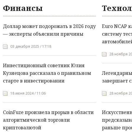
Финансы
Технол
Доллар может подорожать в 2026 году
Euro NCAP 
— эксперты объяснили причины
систему тес
автомобилей
03 декабря 2025 / 17:18
28 ноября 20
Инвестиционный советник Юлия
Кузнецова рассказала о правильном
Легендарны
старте в инвестировании
завершает с
18 июня 2024 / 11:06
28 ноября 20
CoinFuze произвела прорыв в области
Искусствен
алгоритмической торговли
предсказыва
криптовалютой
раньше про