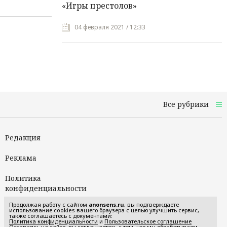
«Игры престолов»
04 февраля 2021 / 12:33
Все рубрики
Редакция
Реклама
Политика
конфиденциальности
Продолжая работу с сайтом
anonsens.ru
, вы подтверждаете
Пользовательское
использование cookies вашего браузера с целью улучшить сервис,
также соглашаетесь с документами:
соглашение
Политика конфиденциальности
и
Пользовательское соглашение
Оставаясь на сайте, вы соглашаетесь с тем, что мы обрабатываем