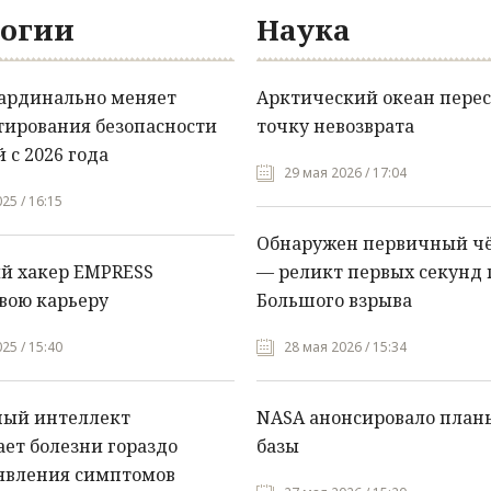
огии
Наука
кардинально меняет
Арктический океан перес
тирования безопасности
точку невозврата
 с 2026 года
29 мая 2026 / 17:04
25 / 16:15
Обнаружен первичный ч
й хакер EMPRESS
— реликт первых секунд 
вою карьеру
Большого взрыва
25 / 15:40
28 мая 2026 / 15:34
ный интеллект
NASA анонсировало план
ет болезни гораздо
базы
явления симптомов