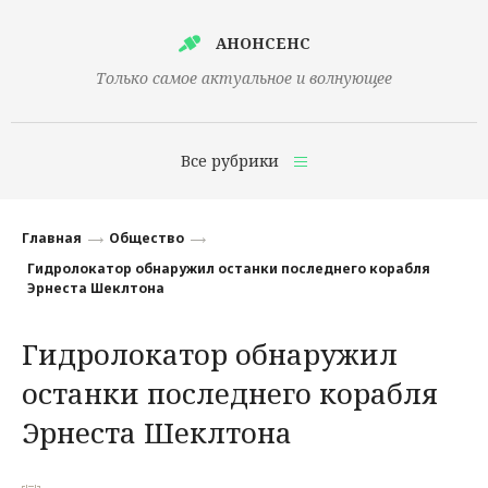
АНОНСЕНС
Только самое актуальное и волнующее
Все рубрики
Главная
Главная
Общество
Финансы
Гидролокатор обнаружил останки последнего корабля
Эрнеста Шеклтона
Технологии
Гидролокатор обнаружил
Наука
останки последнего корабля
Культура
Эрнеста Шеклтона
Общество
Политика