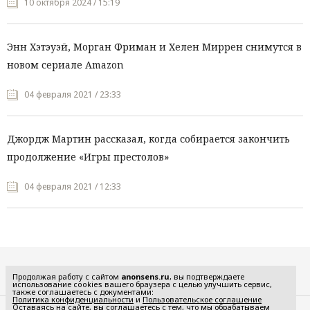
10 октября 2024 / 15:19
Энн Хэтэуэй, Морган Фриман и Хелен Миррен снимутся в
новом сериале Amazon
04 февраля 2021 / 23:33
Джордж Мартин рассказал, когда собирается закончить
продолжение «Игры престолов»
04 февраля 2021 / 12:33
Все рубрики
Продолжая работу с сайтом
anonsens.ru
, вы подтверждаете
использование cookies вашего браузера с целью улучшить сервис,
также соглашаетесь с документами:
Политика конфиденциальности
и
Пользовательское соглашение
Оставаясь на сайте, вы соглашаетесь с тем, что мы обрабатываем