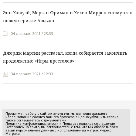
Энн Хэтэуэй, Морган Фриман и Хелен Миррен снимутся в
новом сериале Amazon
04 февраля 2021 / 23:33
Джордж Мартин рассказал, когда собирается закончить
продолжение «Игры престолов»
04 февраля 2021 / 12:33
Все рубрики
Продолжая работу с сайтом
anonsens.ru
, вы подтверждаете
использование cookies вашего браузера с целью улучшить сервис,
также соглашаетесь с документами:
Политика конфиденциальности
и
Пользовательское соглашение
Оставаясь на сайте, вы соглашаетесь с тем, что мы обрабатываем
ваши персональные данные с использованием метрик Яндекс
Редакция
Реклама
Метрика.