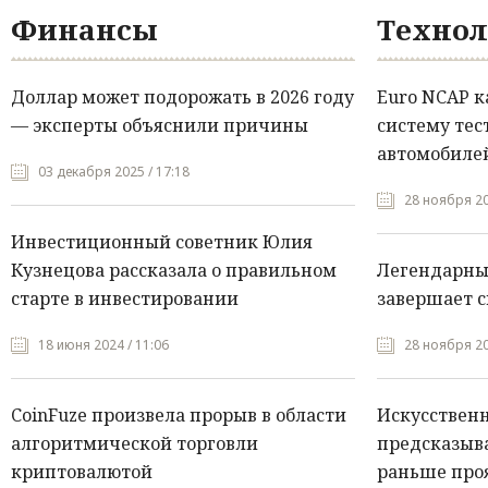
Финансы
Технол
Доллар может подорожать в 2026 году
Euro NCAP 
— эксперты объяснили причины
систему тес
автомобилей
03 декабря 2025 / 17:18
28 ноября 20
Инвестиционный советник Юлия
Кузнецова рассказала о правильном
Легендарны
старте в инвестировании
завершает с
18 июня 2024 / 11:06
28 ноября 20
CoinFuze произвела прорыв в области
Искусствен
алгоритмической торговли
предсказыва
криптовалютой
раньше про