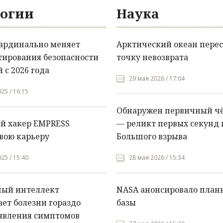
огии
Наука
кардинально меняет
Арктический океан перес
тирования безопасности
точку невозврата
 с 2026 года
29 мая 2026 / 17:04
25 / 16:15
Обнаружен первичный ч
й хакер EMPRESS
— реликт первых секунд 
вою карьеру
Большого взрыва
25 / 15:40
28 мая 2026 / 15:34
ный интеллект
NASA анонсировало план
ет болезни гораздо
базы
явления симптомов