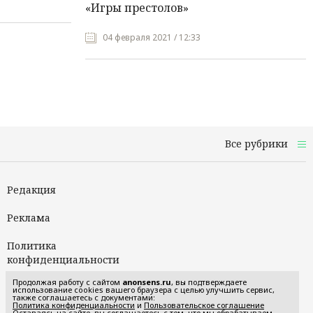
«Игры престолов»
04 февраля 2021 / 12:33
Все рубрики
Редакция
Реклама
Политика
конфиденциальности
Продолжая работу с сайтом
anonsens.ru
, вы подтверждаете
Пользовательское
использование cookies вашего браузера с целью улучшить сервис,
также соглашаетесь с документами:
соглашение
Политика конфиденциальности
и
Пользовательское соглашение
Оставаясь на сайте, вы соглашаетесь с тем, что мы обрабатываем