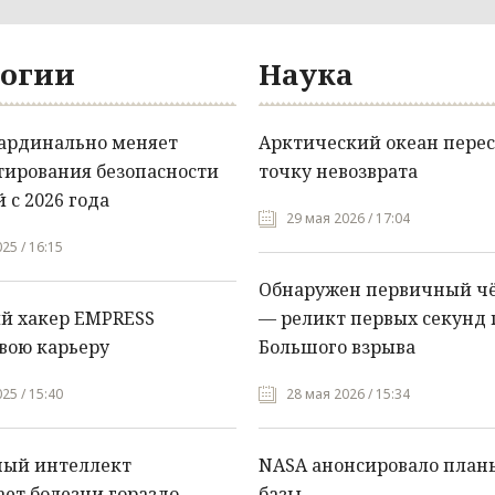
огии
Наука
кардинально меняет
Арктический океан перес
тирования безопасности
точку невозврата
 с 2026 года
29 мая 2026 / 17:04
25 / 16:15
Обнаружен первичный ч
й хакер EMPRESS
— реликт первых секунд 
вою карьеру
Большого взрыва
25 / 15:40
28 мая 2026 / 15:34
ный интеллект
NASA анонсировало план
ет болезни гораздо
базы