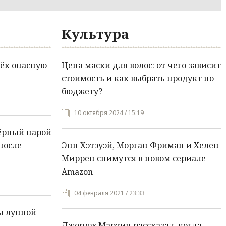
Культура
ёк опасную
Цена маски для волос: от чего зависит
стоимость и как выбрать продукт по
бюджету?
10 октября 2024 / 15:19
ёрный нарой
после
Энн Хэтэуэй, Морган Фриман и Хелен
Миррен снимутся в новом сериале
Amazon
04 февраля 2021 / 23:33
ы лунной
Джордж Мартин рассказал, когда