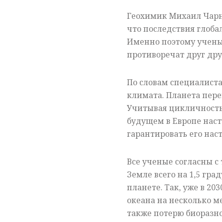
Геохимик Михаил Чарн
что последствия глоба
Именно поэтому учены
противоречат друг дру
По словам специалиста
климата. Планета пере
Учитывая цикличность,
будущем в Европе нас
гарантировать его нас
Все ученые согласны с
Земле всего на 1,5 гр
планете. Так, уже в 2
океана на несколько м
также потерю биоразно