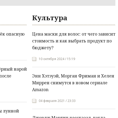
Культура
ёк опасную
Цена маски для волос: от чего зависит
стоимость и как выбрать продукт по
бюджету?
10 октября 2024 / 15:19
ёрный нарой
после
Энн Хэтэуэй, Морган Фриман и Хелен
Миррен снимутся в новом сериале
Amazon
04 февраля 2021 / 23:33
ы лунной
Джордж Мартин рассказал, когда