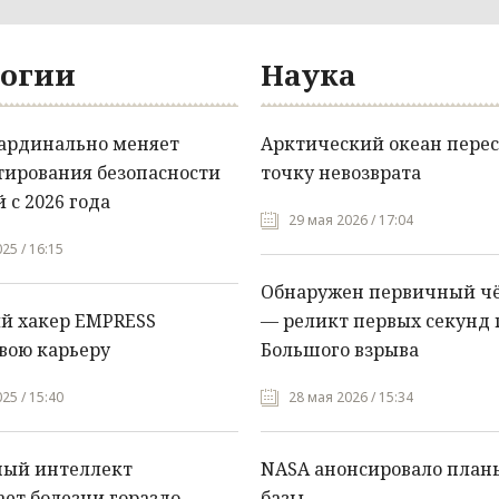
огии
Наука
кардинально меняет
Арктический океан перес
тирования безопасности
точку невозврата
 с 2026 года
29 мая 2026 / 17:04
25 / 16:15
Обнаружен первичный ч
й хакер EMPRESS
— реликт первых секунд 
вою карьеру
Большого взрыва
25 / 15:40
28 мая 2026 / 15:34
ный интеллект
NASA анонсировало план
ет болезни гораздо
базы