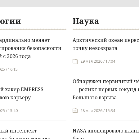
огии
Наука
кардинально меняет
Арктический океан перес
тирования безопасности
точку невозврата
 с 2026 года
29 мая 2026 / 17:04
25 / 16:15
Обнаружен первичный ч
й хакер EMPRESS
— реликт первых секунд 
вою карьеру
Большого взрыва
25 / 15:40
28 мая 2026 / 15:34
ный интеллект
NASA анонсировало план
ет болезни гораздо
базы