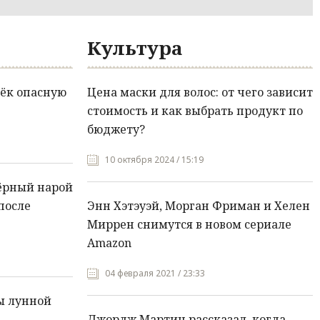
Культура
ёк опасную
Цена маски для волос: от чего зависит
стоимость и как выбрать продукт по
бюджету?
10 октября 2024 / 15:19
ёрный нарой
после
Энн Хэтэуэй, Морган Фриман и Хелен
Миррен снимутся в новом сериале
Amazon
04 февраля 2021 / 23:33
ы лунной
Джордж Мартин рассказал, когда