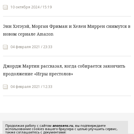
10 октября 2024 / 15:19
Энн Хэтэуэй, Морган Фриман и Хелен Миррен снимутся в
новом сериале Amazon
04 февраля 2021 / 23:33
Джордж Мартин рассказал, когда собирается закончить
продолжение «Игры престолов»
04 февраля 2021 / 12:33
Все рубрики
Продолжая работу с сайтом
anonsens.ru
, вы подтверждаете
использование cookies вашего браузера с целью улучшить сервис,
также соглашаетесь с документами: