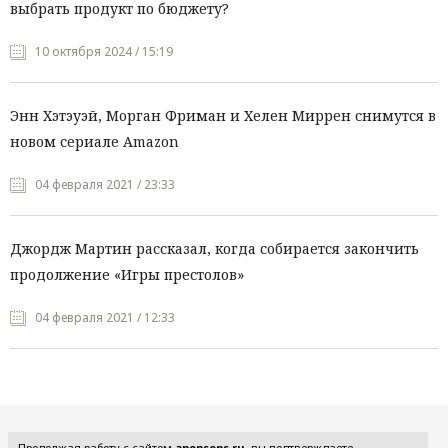
выбрать продукт по бюджету?
10 октября 2024 / 15:19
Энн Хэтэуэй, Морган Фриман и Хелен Миррен снимутся в
новом сериале Amazon
04 февраля 2021 / 23:33
Джордж Мартин рассказал, когда собирается закончить
продолжение «Игры престолов»
04 февраля 2021 / 12:33
Все рубрики
Продолжая работу с сайтом
anonsens.ru
, вы подтверждаете