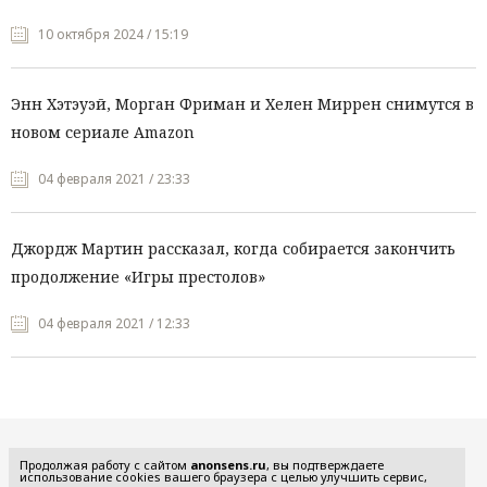
10 октября 2024 / 15:19
Энн Хэтэуэй, Морган Фриман и Хелен Миррен снимутся в
новом сериале Amazon
04 февраля 2021 / 23:33
Джордж Мартин рассказал, когда собирается закончить
продолжение «Игры престолов»
04 февраля 2021 / 12:33
Все рубрики
Продолжая работу с сайтом
anonsens.ru
, вы подтверждаете
использование cookies вашего браузера с целью улучшить сервис,